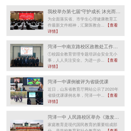
我校举办第七届“守护成长 沐光而行”心理健康月主题推进会暨医教协作签约聘任仪式
为全面落实省、市学生心理健康教育工
作最新文件精神，汇聚医教合...
【查看
详情】
菏泽一中南京路校区政教处工作回顾札记
①校园全教育管理专题培训会安全无小
事，人人关注安全。为进一步...
【查看
详情】
菏泽一中课例被评为省级优课
近日，山东省教育厅网站公示了2020年
省级优课课例名单，菏泽一中...
【查看
详情】
菏泽一中 人民路校区举办《激发孩子内在驱动力——如何帮助孩子注入持久学习力》的专题培训
家庭教育是现代国民教育的重要组成部
分，是学校教育和社会教育的...
【查看