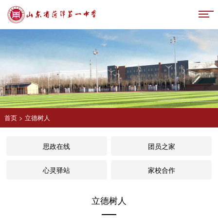
首页
>
立德树人
思政在线
团员之家
心灵驿站
家校合作
立德树人